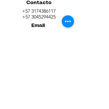
Contacto
+57 3174386117
+57 3045294425
Email
comunicaciones@anafalco.com.c
o
anafalco@anafalco.com.co
Síguenos