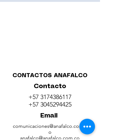
CONTACTOS ANAFALCO
Contacto
+57 3174386117
+57 3045294425
Email
comunicaciones@anafalco.com.c
o
anafalco@anafalco.com.co