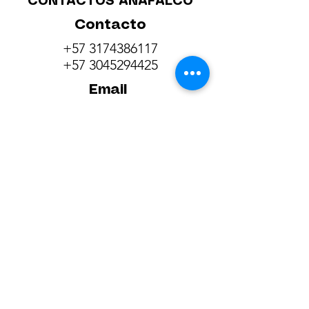
CONTACTOS ANAFALCO
Contacto
+57 3174386117
+57 3045294425
Email
comunicaciones@anafalco.com.c
o
anafalco@anafalco.com.co
Síguenos